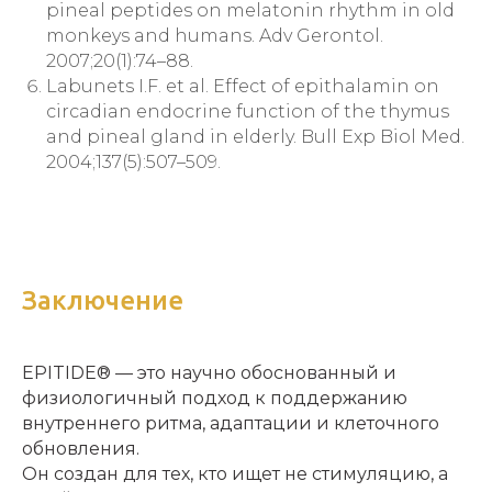
pineal peptides on melatonin rhythm in old
monkeys and humans. Adv Gerontol.
2007;20(1):74–88.
Labunets I.F. et al. Effect of epithalamin on
circadian endocrine function of the thymus
and pineal gland in elderly. Bull Exp Biol Med.
2004;137(5):507–509.
Заключение
EPITIDE® — это научно обоснованный и
физиологичный подход к поддержанию
внутреннего ритма, адаптации и клеточного
обновления.
Он создан для тех, кто ищет не стимуляцию, а