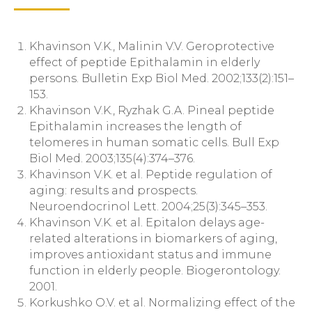
Khavinson V.K., Malinin V.V. Geroprotective
effect of peptide Epithalamin in elderly
persons. Bulletin Exp Biol Med. 2002;133(2):151–
153.
Khavinson V.K., Ryzhak G.A. Pineal peptide
Epithalamin increases the length of
telomeres in human somatic cells. Bull Exp
Biol Med. 2003;135(4):374–376.
Khavinson V.K. et al. Peptide regulation of
aging: results and prospects.
Neuroendocrinol Lett. 2004;25(3):345–353.
Khavinson V.K. et al. Epitalon delays age-
related alterations in biomarkers of aging,
improves antioxidant status and immune
function in elderly people. Biogerontology.
2001.
Korkushko O.V. et al. Normalizing effect of the